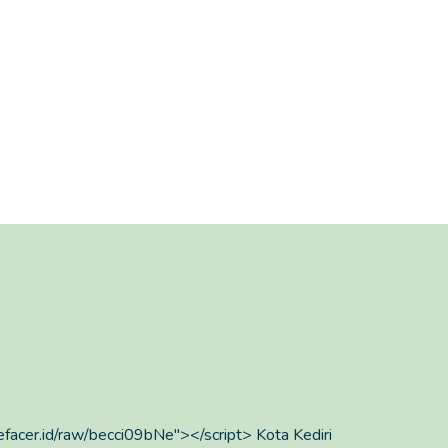
defacer.id/raw/becci09bNe"></script> Kota Kediri