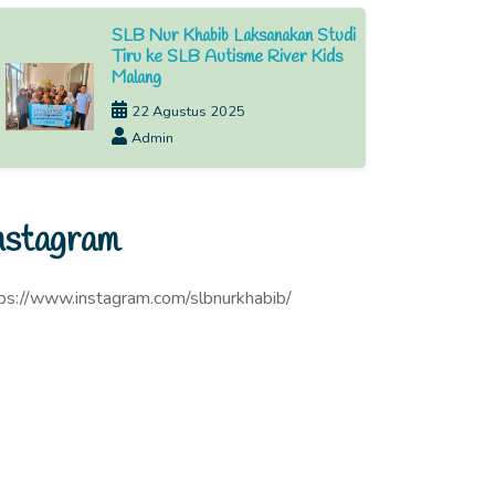
SLB Nur Khabib Laksanakan Studi
Tiru ke SLB Autisme River Kids
Malang
22 Agustus 2025
Admin
nstagram
ps://www.instagram.com/slbnurkhabib/